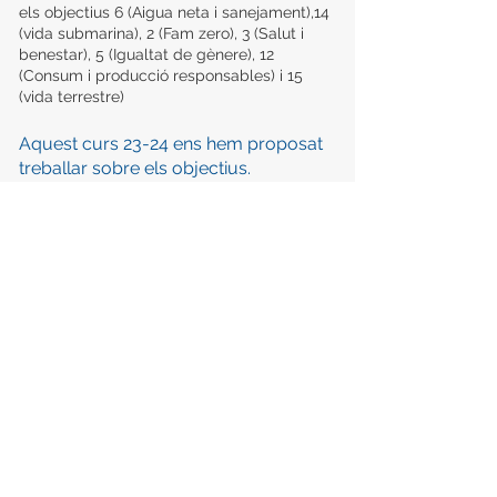
els objectius 6 (Aigua neta i sanejament),14
(vida submarina), 2 (Fam zero), 3 (Salut i
benestar), 5 (Igualtat de gènere), 12
(Consum i producció responsables) i 15
(vida terrestre)
Aquest curs 2
3-24 ens hem proposat
treballar sobre els objectius.
Objectiu 7:
Energia neta i assequible
Infantil i Primària
C. Biscaia, 439. T.
93 351 89 56
/ 08027 Barcelona /
a8008656@xtec.cat