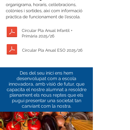
organigrama, horaris, cel·lebracions,
colònies i sortides, així com informació
pràctica de funcionament de l'escola.
Circular Pla Anual Infantil +
Primària 2025/26
Circular Pla Anual ESO 2025/26
Des del seu inici ens hem
desenvolupat com a escola
innovadora, amb visió de futur, que
capacita el nostre alumnat a resoldre
plenament els nous reptes que els
pugui presentar una societat tan
canviant com la nostra.