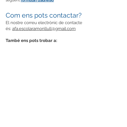
següent
formulari d’adhesió
Com ens pots contactar?
El nostre correu electrònic de contacte
és:
afa.escolaramonllull@gmail.com
També ens pots trobar a:
@afarllull
https://www.facebook.com/AFAEscol
aRamonLlull/