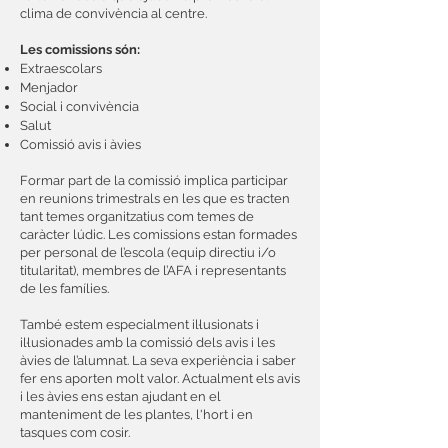
clima de convivència al centre.
Les comissions són:
Extraescolars
Menjador
Social i convivència
Salut
Comissió avis i àvies
Formar part de la comissió implica participar
en reunions trimestrals en les que es tracten
tant temes organitzatius com temes de
caràcter lúdic. Les comissions estan formades
per personal de l’escola (equip directiu i/o
titularitat), membres de l’AFA i representants
de les famílies.
També estem especialment il·lusionats i
il·lusionades amb la comissió dels avis i les
àvies de l’alumnat. La seva experiència i saber
fer ens aporten molt valor. Actualment els avis
i les àvies ens estan ajudant en el
manteniment de les plantes, l'hort i en
tasques com cosir.