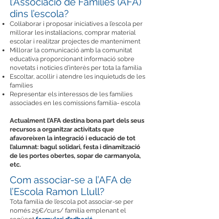
l’Associació de Famílies (AFA)
dins l’escola?
Col·laborar i proposar iniciatives a l’escola per
millorar les instal·lacions, comprar material
escolar i realitzar projectes de manteniment
Millorar la comunicació amb la comunitat
educativa proporcionant informació sobre
novetats i noticies d’interès per tota la família
Escoltar, acollir i atendre les inquietuds de les
famílies
Representar els interessos de les famílies
associades en les comissions família- escola
Actualment l’AFA destina bona part dels seus
recursos a organitzar activitats que
afavoreixen la integració i educació de tot
l’alumnat: bagul solidari, festa i dinamització
de les portes obertes, sopar de carmanyola,
etc.
Com associar-se a l’AFA de
l’Escola Ramon Llull?
Tota família de l’escola pot associar-se per
només 25€/curs/ família emplenant el