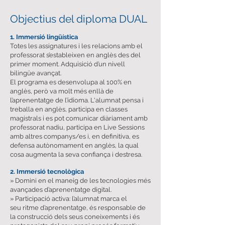
Objectius del diploma DUAL
1. Immersió lingüística
Totes les assignatures i les relacions amb el
professorat s’estableixen en anglès des del
primer moment. Adquisició d’un nivell
bilingüe avançat.
El programa es desenvolupa al 100% en
anglès, però va molt més enllà de
l’aprenentatge de l’idioma. L'alumnat pensa i
treballa en anglès, participa en classes
magistrals i es pot comunicar diàriament amb
professorat nadiu, participa en Live Sessions
amb altres companys/es i, en definitiva, es
defensa autònomament en anglès, la qual
cosa augmenta la seva confiança i destresa.
2. Immersió tecnològica
» Domini en el maneig de les tecnologies més
avançades d’aprenentatge digital.
» Participació activa: l’alumnat marca el
seu ritme d’aprenentatge, és responsable de
la construcció dels seus coneixements i és