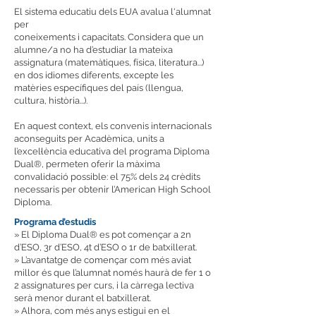
El sistema educatiu dels EUA avalua l'alumnat
per
coneixements i capacitats. Considera que un
alumne/a no ha d’estudiar la mateixa
assignatura (matemàtiques, física, literatura...)
en dos idiomes diferents, excepte les
matèries específiques del país (llengua,
cultura, història...).
En aquest context, els convenis internacionals
aconseguits per Acadèmica, units a
l’excel·lència educativa del programa Diploma
Dual®, permeten oferir la màxima
convalidació possible: el 75% dels 24 crèdits
necessaris per obtenir l’American High School
Diploma.
Programa d’estudis
» El Diploma Dual® es pot començar a 2n
d’ESO, 3r d’ESO, 4t d’ESO o 1r de batxillerat.
» L’avantatge de començar com més aviat
millor és que l’alumnat només haurà de fer 1 o
2 assignatures per curs, i la càrrega lectiva
serà menor durant el batxillerat.
» Alhora, com més anys estigui en el