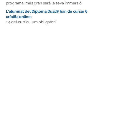
programa, més gran serà la seva immersió.
L'alumnat del Diploma Dual® han de cursar 6
crèdits online:
• 4 del currículum obligatori
• 2 del currículum optatiu
Assignatures obligatòries
» English: 2 crèdits*
» U.S. History: 1 crèdit
» U.S Goverment+Economics: 1 crèdit
* L’alumnat ha de superar obligatòriament dos
nivells d’anglès, independentment del seu
nivell inicial: English I-II, English II-III, English
III-IV.
Assignatures optatives
» Life Management Skills: 1 crèdit*
» College Preparation (SAT-ACT): 1 crèdit
» Criminology: 1 crèdit
» Psychology: 1 crèdit
» Digital Photography: 1 crèdit
» Concepts of Engineering & Technology: 1
crèdit
» English: 1 crèdit