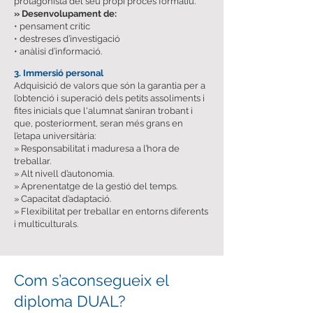
protagonista del seu propi procés formatiu.
» Desenvolupament de:
• pensament crític
• destreses d’investigació
• anàlisi d’informació.
3. Immersió personal
Adquisició de valors que són la garantia per a
l’obtenció i superació dels petits assoliments i
fites inicials que l'alumnat s’aniran trobant i
que, posteriorment, seran més grans en
l’etapa universitària:
» Responsabilitat i maduresa a l’hora de
treballar.
» Alt nivell d’autonomia.
» Aprenentatge de la gestió del temps.
» Capacitat d’adaptació.
» Flexibilitat per treballar en entorns diferents
i multiculturals.
Com s’aconsegueix el
diploma DUAL?