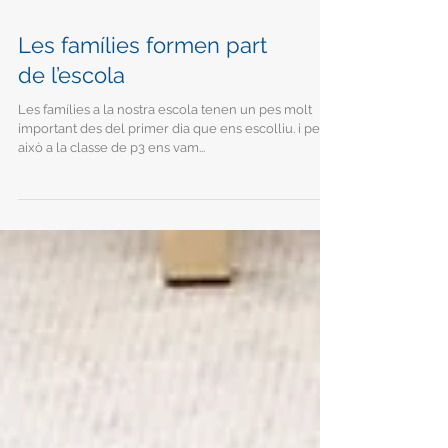
Les famílies formen part
de l’escola
Les famílies a la nostra escola tenen un pes molt
important des del primer dia que ens escolliu. i per
això a la classe de p3 ens vam...