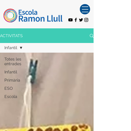
ACTIVITATS
Infantil
Totes les
entrades
Infantil
Primària
ESO
Escola